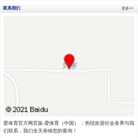
联系我们
更多>>
爱体育官方网页版-爱体育（中国）
：热忱欢迎社会各界与我
们联系，我们全天恭候您的垂询！