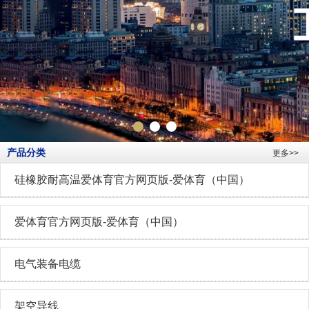
产品分类
更多>>
硅橡胶耐高温爱体育官方网页版-爱体育（中国）
爱体育官方网页版-爱体育（中国）
电气装备电缆
架空导线