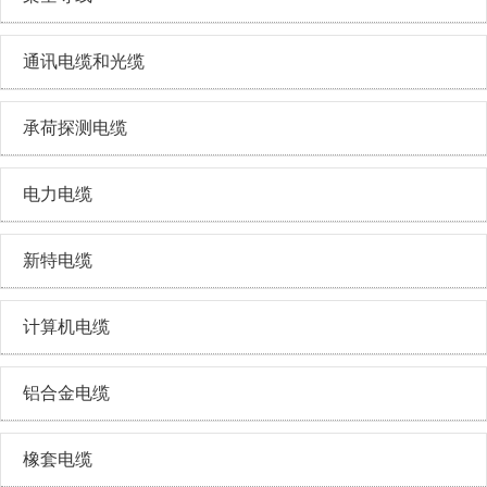
通讯电缆和光缆
承荷探测电缆
电力电缆
新特电缆
计算机电缆
铝合金电缆
橡套电缆