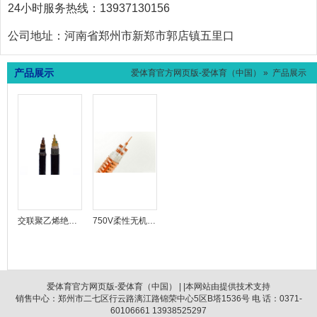
24小时服务热线：
13937130156
公司地址：
河南省郑州市新郑市郭店镇五里口
产品展示
爱体育官方网页版-爱体育（中国）
» 产品展示
交联聚乙烯绝缘控制电缆
750V柔性无机绝缘防火电力电缆
爱体育官方网页版-爱体育（中国）
| |本网站由提供技术支持
销售中心：郑州市二七区行云路漓江路锦荣中心5区B塔1536号 电 话：0371-
60106661 13938525297