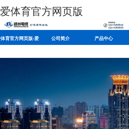
爱体育官方网页版
爱体育官方网页版-爱
公司简介
产品中心
体育（中国）