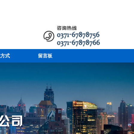
系方式
留言板