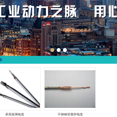
示
）
承荷探测电缆
不锈钢管测井电缆