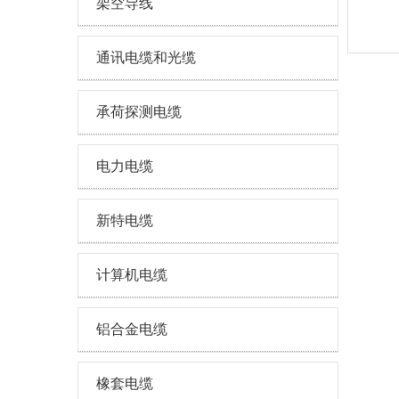
架空导线
通讯电缆和光缆
承荷探测电缆
电力电缆
新特电缆
计算机电缆
铝合金电缆
橡套电缆